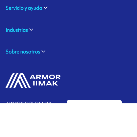
Servicio y ayuda
Industrias
Sobre nosotros
ARMOR COLOMBIA
Contáctenos
ZF BG 17 Vda Chachafruto,
Rionegro, COLOMBIA
Ink'side
+57 311 7190589