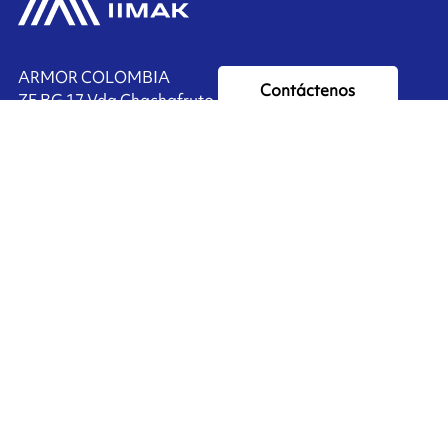
ARMOR COLOMBIA
Contáctenos
ZF BG 17 Vda Chachafruto,
Rionegro, COLOMBIA
Ink'side
+57 311 7190589
Mi cuenta
ES
Administrar cookies
ARMOR-IIMAK copyright ©
2026