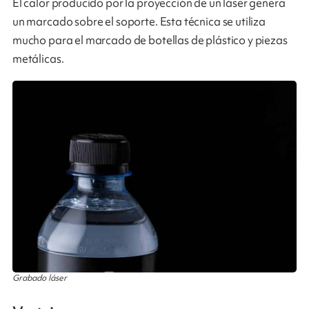
El calor producido por la proyección de un láser genera
un marcado sobre el soporte. Esta técnica se utiliza
mucho para el marcado de botellas de plástico y piezas
metálicas.
Grabado láser