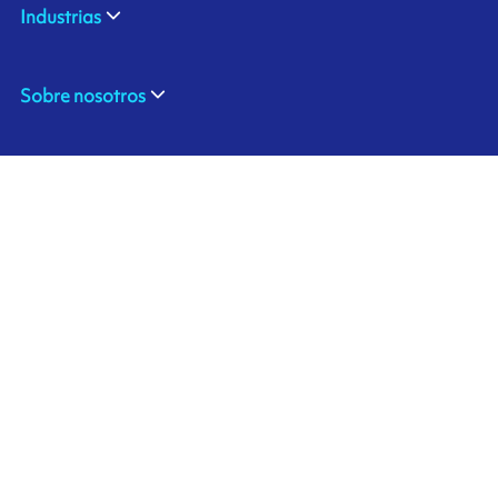
Industrias
Sobre nosotros
ARMOR COLOMBIA
Contáctenos
ZF BG 17 Vda Chachafruto,
Rionegro, COLOMBIA
Ink'side
+57 311 7190589
Mi cuenta