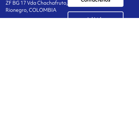
ZF BG 17 Vda Chachafruto,
Rionegro, COLOMBIA
Ink'side
+57 311 7190589
Mi cuenta
ES
Administrar cookies
ARMOR-IIMAK copyright ©
2026
Datos personales
Aviso legal