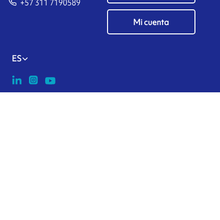
+57 311 7190589
Mi cuenta
ES
Administrar cookies
ARMOR-IIMAK copyright ©
2026
Datos personales
Aviso legal