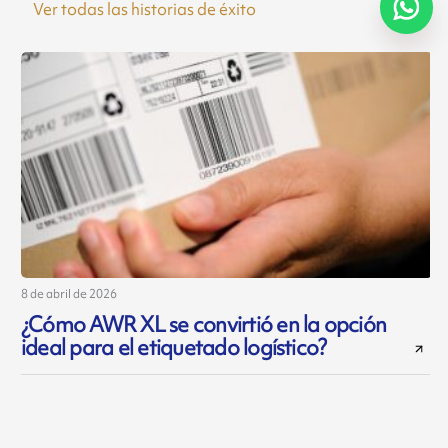
Ver todas las historias de éxito
8 de abril de 2026
2
¿Cómo AWR XL se convirtió en la opción
ideal para el etiquetado logístico?